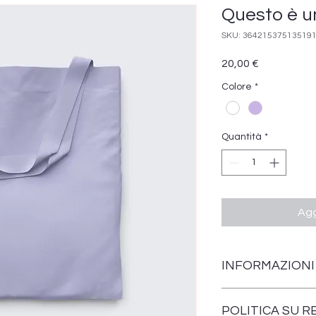
Questo è u
SKU: 36421537513519
Prezzo
20,00 €
Colore
*
Quantità
*
Agg
INFORMAZIONI
Questi sono i dettagl
POLITICA SU RE
perfetto per aggiung