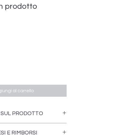
n prodotto
1
iungi al carrello
 SUL PRODOTTO
i di un prodotto. Sono un posto
SI E RIMBORSI
ere maggiori informazioni sul