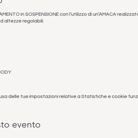
o
ENTO in SOSPENSIONE con l’utilizzo di un’AMACA realizzata 
 altezze regolabili.
BODY
co repertorio di esercizi in piedi, a terra e in sospensione ch
 delle tue impostazioni relative a Statistiche e cookie funzi
0° su tutto il corpo.
sto evento