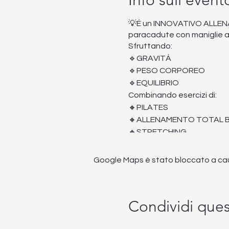
Info sull'event
💡É un INNOVATIVO ALLENAM
paracadute con maniglie ad
Sfruttando:
🔹GRAVITÁ
🔹PESO CORPOREO
🔹EQUILIBRIO
Combinando esercizi di:
🔸PILATES
🔸ALLENAMENTO TOTAL 
🔸STRETCHING
🔸YOGA
AMACA TRAINING offre un ric
Google Maps è stato bloccato a causa
muscolatura e lavorano a 36
La prova dura 40 minuti.
Condividi que