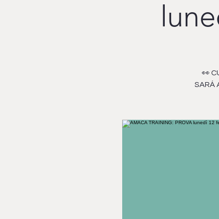
lune
👀 C
SARÁ A