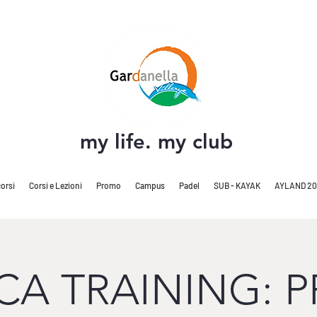
my life. my club
orsi
Corsi e Lezioni
Promo
Campus
Padel
SUB - KAYAK
AYLAND 20
A TRAINING: 