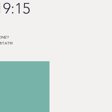
19:15
IONE?
TATI!!!