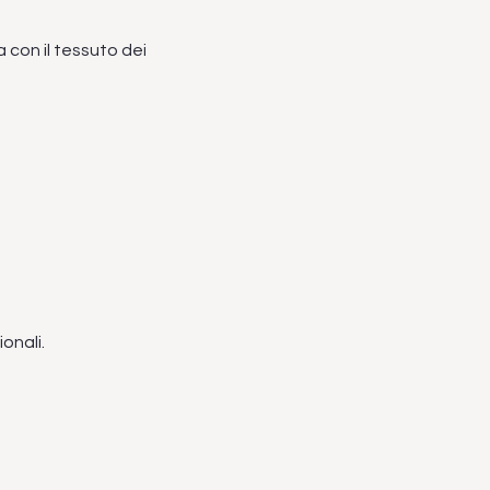
con il tessuto dei
e rafforzano la
onali.