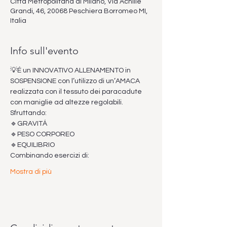
Città Metropolitana di Milano, Via Achille
Grandi, 46, 20068 Peschiera Borromeo MI,
Italia
Info sull'evento
💡É un INNOVATIVO ALLENAMENTO in 
SOSPENSIONE con l’utilizzo di un’AMACA 
realizzata con il tessuto dei paracadute 
con maniglie ad altezze regolabili.
Sfruttando:
🔹GRAVITÁ
🔹PESO CORPOREO
🔹EQUILIBRIO
Combinando esercizi di:
Mostra di più