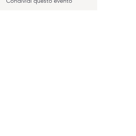
Condividi questo evento
Vuoi pagare il tuo abbonamento un pò
alla volta? Lo puoi fare con il sistema
PagoLight presso la reception del
Club.
Ti serviranno: la tua carta d'identità, la
tessera sanitaria e la carta di credito o
bancomat.