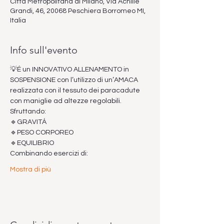
Città Metropolitana di Milano, Via Achille
Grandi, 46, 20068 Peschiera Borromeo MI,
Italia
Info sull'evento
💡É un INNOVATIVO ALLENAMENTO in 
SOSPENSIONE con l’utilizzo di un’AMACA 
realizzata con il tessuto dei paracadute 
con maniglie ad altezze regolabili.
Sfruttando:
🔹GRAVITÁ
🔹PESO CORPOREO
🔹EQUILIBRIO
Combinando esercizi di:
Mostra di più