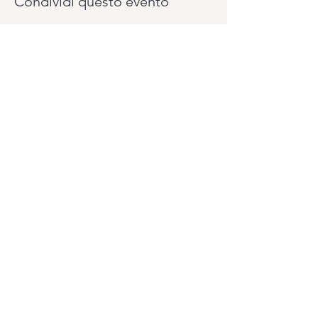
Condividi questo evento
Vuoi pagare il tuo abbonamento un pò
alla volta? Lo puoi fare con il sistema
PagoLight presso la reception del
Club.
Ti serviranno: la tua carta d'identità, la
tessera sanitaria e la carta di credito o
bancomat.