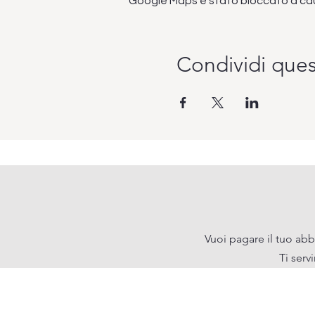
Google Maps è stato bloccato a causa
Condividi que
Vuoi pagare il tuo abb
Ti serv