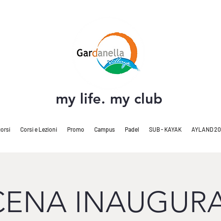
my life. my club
orsi
Corsi e Lezioni
Promo
Campus
Padel
SUB - KAYAK
AYLAND 20
CENA INAUGUR