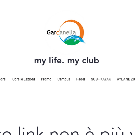
my life. my club
orsi
Corsi e Lezioni
Promo
Campus
Padel
SUB - KAYAK
AYLAND 20
o link non è più v