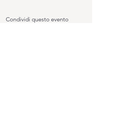
Condividi questo evento
Vuoi pagare il tuo abbonamento un pò
alla volta? Lo puoi fare con il sistema
PagoLight presso la reception del
Club.
Ti serviranno: la tua carta d'identità, la
tessera sanitaria e la carta di credito o