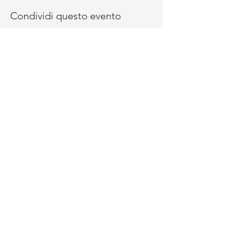
Condividi questo evento
Vuoi pagare il tuo abbonamento un pò
alla volta? Lo puoi fare con il sistema
PagoLight presso la reception del
Club.
Ti serviranno: la tua carta d'identità, la
tessera sanitaria e la carta di credito o
bancomat.