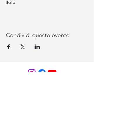
Italia
Condividi questo evento
Vuoi pagare il tuo abbonamento un pò
alla volta? Lo puoi fare con il sistema
PagoLight presso la reception del
Club.