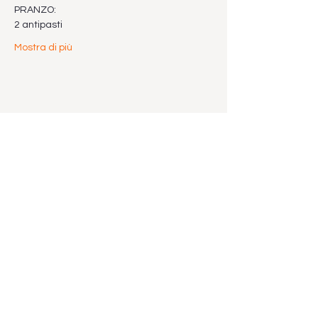
PRANZO:
2 antipasti
Mostra di più
Condividi questo evento
Vuoi pagare il tuo abbonamento un pò
alla volta? Lo puoi fare con il sistema