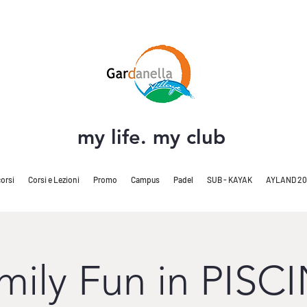
my life. my club
orsi
Corsi e Lezioni
Promo
Campus
Padel
SUB - KAYAK
AYLAND 20
mily Fun in PISC