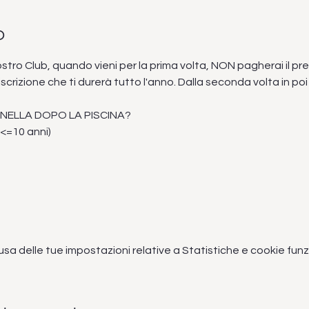
o
nostro Club, quando vieni per la prima volta, NON pagherai il pr
crizione che ti durerà tutto l'anno. Dalla seconda volta in po
NELLA DOPO LA PISCINA?
 <=10 anni)
 delle tue impostazioni relative a Statistiche e cookie funzi