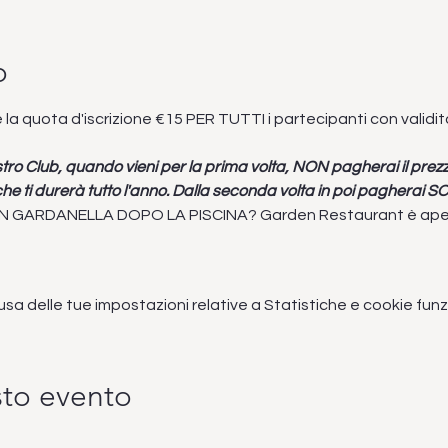
o
 la quota d'iscrizione €15 PER TUTTI i partecipanti con validi
nostro Club, quando vieni per la prima volta, NON pagherai il pre
he ti durerà tutto l'anno. Dalla seconda volta in poi pagherai SO
N GARDANELLA DOPO LA PISCINA? Garden Restaurant è aperto 
 delle tue impostazioni relative a Statistiche e cookie funzi
sto evento