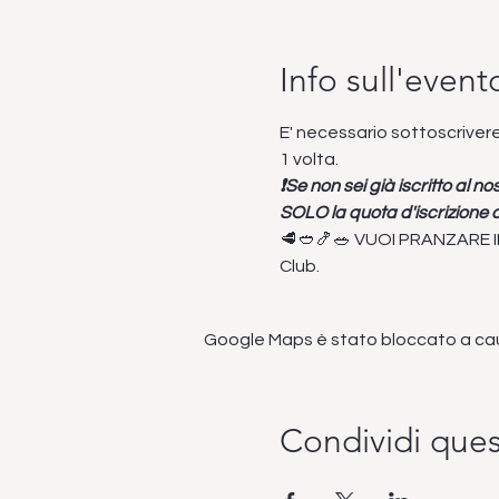
Info sull'event
E' necessario sottoscrivere
1 volta.
❗Se non sei già iscritto al 
SOLO la quota d'iscrizione c
🥩🥙🍤🥗 VUOI PRANZARE I
Club.
Google Maps è stato bloccato a causa
Condividi que