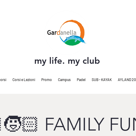
my life. my club
orsi
Corsi e Lezioni
Promo
Campus
Padel
SUB - KAYAK
AYLAND 20
🧒🏻 FAMILY FU