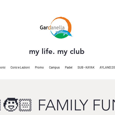
my life. my club
orsi
Corsi e Lezioni
Promo
Campus
Padel
SUB - KAYAK
AYLAND 20
🧒🏻 FAMILY FU