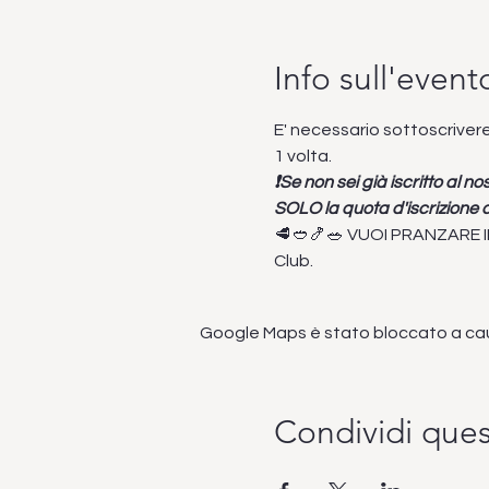
Info sull'event
E' necessario sottoscrivere
1 volta.
❗Se non sei già iscritto al 
SOLO la quota d'iscrizione c
🥩🥙🍤🥗 VUOI PRANZARE I
Club.
Google Maps è stato bloccato a causa
Condividi que