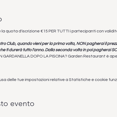
o
 la quota d'iscrizione €15 PER TUTTI i partecipanti con validi
nostro Club, quando vieni per la prima volta, NON pagherai il pre
he ti durerà tutto l'anno. Dalla seconda volta in poi pagherai SO
N GARDANELLA DOPO LA PISCINA? Garden Restaurant è aperto 
 delle tue impostazioni relative a Statistiche e cookie funzi
sto evento