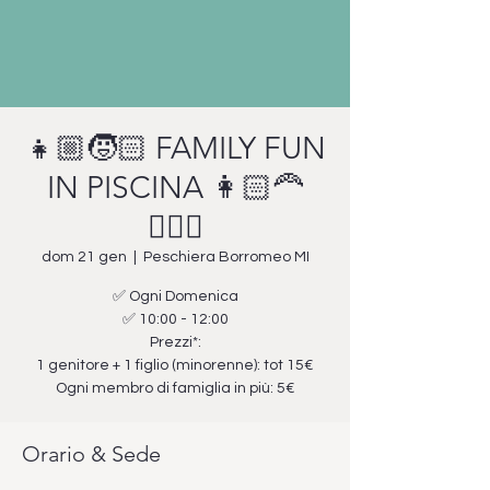
👧🏼🧒🏻 FAMILY FUN
IN PISCINA 👩🏻‍🦰
🧔🏻‍♂️
dom 21 gen
  |  
Peschiera Borromeo MI
✅ Ogni Domenica
✅ 10:00 - 12:00
Prezzi*:
1 genitore + 1 figlio (minorenne): tot 15€
Ogni membro di famiglia in più: 5€
Orario & Sede