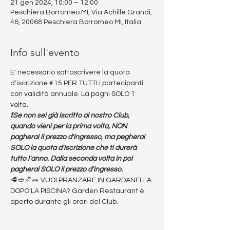
21 gen 2024, 10:00 – 12:00
Peschiera Borromeo MI, Via Achille Grandi,
46, 20068 Peschiera Borromeo MI, Italia
Info sull'evento
E' necessario sottoscrivere la quota 
d'iscrizione €15 PER TUTTI i partecipanti 
con validità annuale. La paghi SOLO 1 
volta.
❗Se non sei già iscritto al nostro Club, 
quando vieni per la prima volta, NON 
pagherai il prezzo d'ingresso, ma pegherai 
SOLO la quota d'iscrizione che ti durerà 
tutto l'anno. Dalla seconda volta in poi 
pagherai SOLO il prezzo d'ingresso.
🥩🥙🍤🥗 VUOI PRANZARE IN GARDANELLA 
DOPO LA PISCINA? Garden Restaurant è 
aperto durante gli orari del Club.