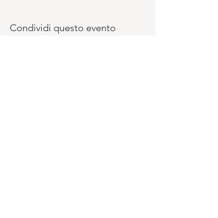
Condividi questo evento
Vuoi pagare il tuo abbonamento un pò
alla volta? Lo puoi fare con il sistema
PagoLight presso la reception del
Club.
Ti serviranno: la tua carta d'identità, la
tessera sanitaria e la carta di credito o