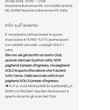
25 feb 2024, 10:00 – 12:00
Peschiera Borromeo MI, Via Achille Grandi,
46, 20068 Peschiera Borromeo MI, Italia
Info sull'evento
E' necessario sottoscrivere la quota 
d'iscrizione €15 PER TUTTI i partecipanti 
con validità annuale. La paghi SOLO 1 
volta.
❗Se non sei già iscritto al nostro Club, 
quando vieni per la prima volta, NON 
pagherai il prezzo d'ingresso, ma pegherai 
SOLO la quota d'iscrizione che ti durerà 
tutto l'anno. Dalla seconda volta in poi 
pagherai SOLO il prezzo d'ingresso.
🥩🥙🍤🥗 VUOI PRANZARE IN GARDANELLA 
DOPO LA PISCINA? Garden Restaurant è 
aperto durante gli orari del Club.