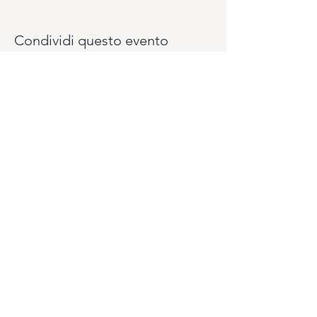
Condividi questo evento
Vuoi pagare il tuo abbonamento un pò
alla volta? Lo puoi fare con il sistema
PagoLight presso la reception del
Club.
Ti serviranno: la tua carta d'identità, la
tessera sanitaria e la carta di credito o