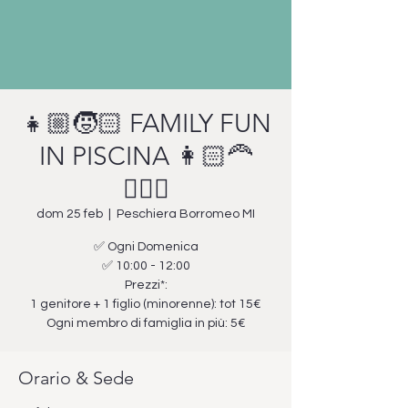
👧🏼🧒🏻 FAMILY FUN
IN PISCINA 👩🏻‍🦰
🧔🏻‍♂️
dom 25 feb
  |  
Peschiera Borromeo MI
✅ Ogni Domenica
✅ 10:00 - 12:00
Prezzi*:
1 genitore + 1 figlio (minorenne): tot 15€
Ogni membro di famiglia in più: 5€
Orario & Sede