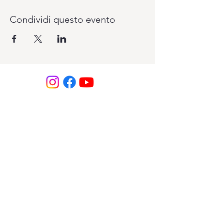
Condividi questo evento
Vuoi pagare il tuo abbonamento un pò
alla volta? Lo puoi fare con il sistema
PagoLight presso la reception del
Club.
Ti serviranno: la tua carta d'identità, la
tessera sanitaria e la carta di credito o
bancomat.