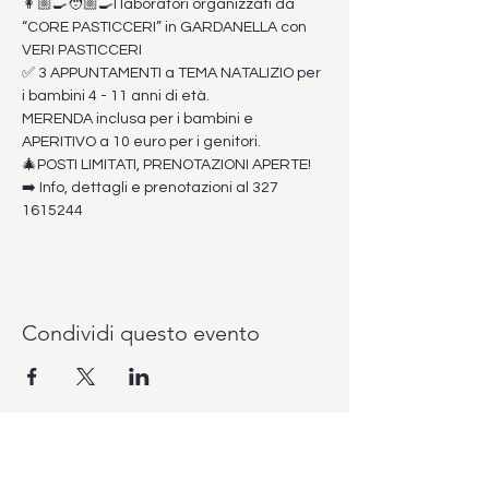
👩🏼‍🍳🧑🏼‍🍳I laboratori organizzati da 
“CORE PASTICCERI” in GARDANELLA con 
VERI PASTICCERI
✅ 3 APPUNTAMENTI a TEMA NATALIZIO per 
i bambini 4 - 11 anni di età. 
MERENDA inclusa per i bambini e 
APERITIVO a 10 euro per i genitori.
🎄POSTI LIMITATI, PRENOTAZIONI APERTE!
➡️ Info, dettagli e prenotazioni al 327 
1615244
Condividi questo evento