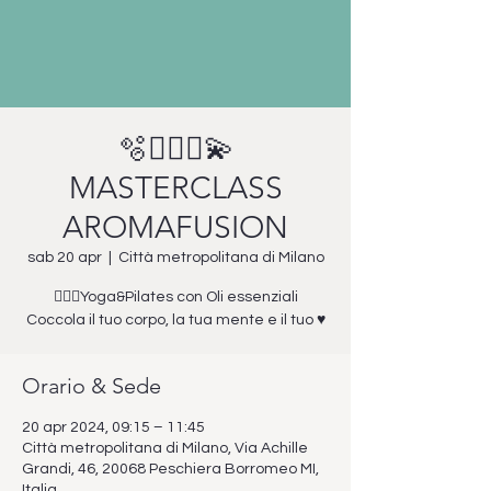
🫧🧘🏻‍♀️💫
MASTERCLASS
AROMAFUSION
sab 20 apr
  |  
Città metropolitana di Milano
🤸🏼‍♀️Yoga&Pilates con Oli essenziali
Coccola il tuo corpo, la tua mente e il tuo ♥️
Orario & Sede
20 apr 2024, 09:15 – 11:45
Città metropolitana di Milano, Via Achille
Grandi, 46, 20068 Peschiera Borromeo MI,
Italia