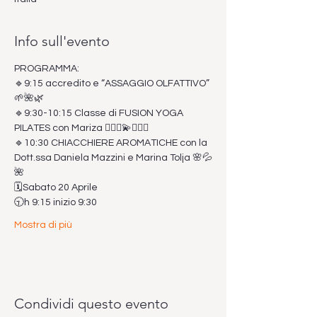
Info sull'evento
PROGRAMMA:
🔹9:15 accredito e “ASSAGGIO OLFATTIVO” 
🌱🌺🌿
🔹9:30-10:15 Classe di FUSION YOGA 
PILATES con Mariza 🧘🏻‍♀️💫🤸🏻‍♀️
🔹10:30 CHIACCHIERE AROMATICHE con la 
Dott.ssa Daniela Mazzini e Marina Tolja 🌸💦
🌺
🗓️Sabato 20 Aprile
🕤h 9:15 inizio 9:30
Mostra di più
Condividi questo evento