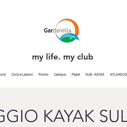
my life. my club
orsi
Corsi e Lezioni
Promo
Campus
Padel
SUB - KAYAK
AYLAND 20
GIO KAYAK SU