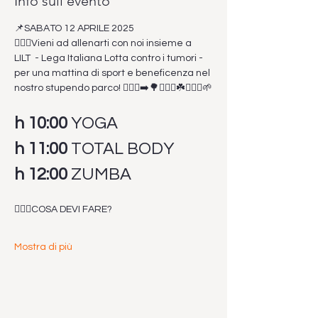
Info sull'evento
📌SABATO 12 APRILE 2025
🙋🏽‍♀️Vieni ad allenarti con noi insieme a 
LILT  - Lega Italiana Lotta contro i tumori - 
per una mattina di sport e beneficenza nel 
nostro stupendo parco! 🏃🏻‍♀️‍➡️🌳🤸🏼‍♀️☘️🧘🏻‍♀️🌱
h 10:00
 YOGA
h 11:00
 TOTAL BODY
h 12:00
 ZUMBA
🙋🏼‍♂️COSA DEVI FARE?
Mostra di più