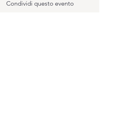
Condividi questo evento
Vuoi pagare il tuo abbonamento un pò
alla volta? Lo puoi fare con il sistema
PagoLight presso la reception del
Club.
Ti serviranno: la tua carta d'identità, la
tessera sanitaria e la carta di credito o
bancomat.