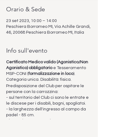
Orario & Sede
23 set 2023, 10:00 – 14:00
Peschiera Borromeo MI, Via Achille Grandi,
46, 20068 Peschiera Borromeo MI, Italia
Info sull'evento
Certificato Medico valido (Agonistico/Non
Agonistico) obbligatorio
e Tesseramento
MSP-CONI (
formalizzazione in loco
).
Categoria unica. Disabilità: fisica.
Predisposizione del Club per ospitare le
persone con la carrozzina:
- sul territorio del Club ci sono le entrate e
le discese per i disabili, bagni, spogliatoi.
- la larghezza dell'ingresso al campo da
padel - 85 cm.
- i campi sono scoperti.
Nel caso di pioggia l'evento verrà