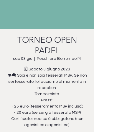
TORNEO OPEN
PADEL
sab 03 giu
  |  
Peschiera Borromeo MI
🗓️ Sabato 3 giugno 2023
👁️‍🗨️ Soci e non soci tesserati MSP. Se non
sei tesserato, lo facciamo al momento in
reception.
Torneo misto.
Prezzi:
- 25 euro (tesseramento MSP incluso);
- 20 euro (se sei già tesserato MSP)
Certificato medico è obbligatorio (non
agonistico o agonistico).