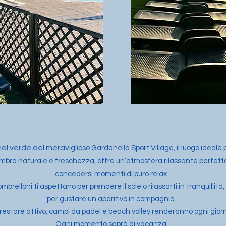
nel verde del meravi
glioso Gardanella Sport Village, il luogo ideale
bra naturale e freschezza, offre un’atmosfera rilassante perfetta 
concedersi momenti di puro relax.
elloni ti aspettano per prendere il sole o rilassarti in tranquillità, 
per gustare un aperitivo in compagnia.
e restare attivo, campi da padel e beach volley renderanno ogni gior
Ogni momento saprà di vacanza.