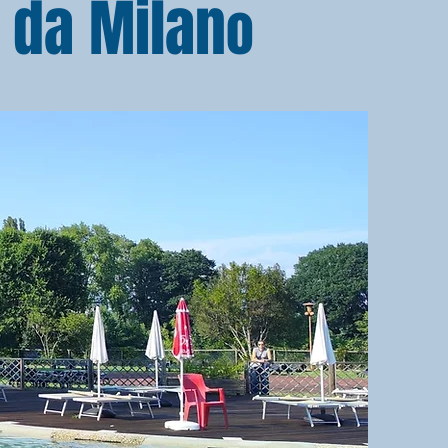
o da Milan
o