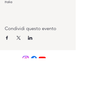
Italia
Condividi questo evento
Vuoi pagare il tuo abbonamento un pò
alla volta? Lo puoi fare con il sistema
PagoLight presso la reception del
Club.