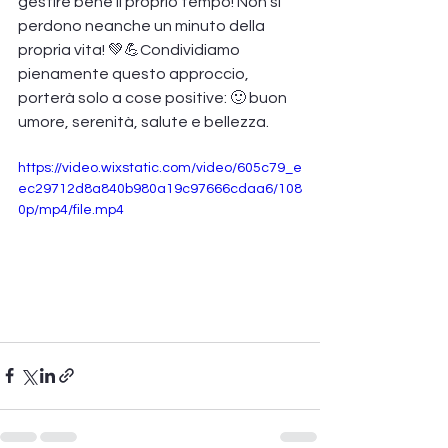
gestire bene il proprio tempo! Non si 
perdono neanche un minuto della 
propria vita! 💚💪Condividiamo 
pienamente questo approccio, 
porterà solo a cose positive: 🙂 buon 
umore, serenità, salute e bellezza.
https://video.wixstatic.com/video/605c79_e
ec29712d8a840b980a19c97666cdaa6/108
0p/mp4/file.mp4