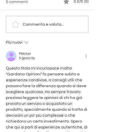
5 commenti
0.0/5 (0)
Lezione HIIT
Open Corso AcquaFitness
Commenta e valuta...
Più nuovi
Mitchel
5 giorni fa
Questo titolo mi incuriosisce molto! 
"Gardana Opinioni" fa pensare subito a 
esperienze condivise, a consigli utili che 
possono fare la differenza quando si deve 
scegliere qualcosa. Ho sempre trovato 
prezioso leggere le opinioni di chi ha già 
provato un servizio o acquistato un 
prodotto, specialmente quando si tratta di 
decisioni un po' più complesse o che 
richiedono un certo investimento. Spero 
che qui si parli di esperienze autentiche, di 