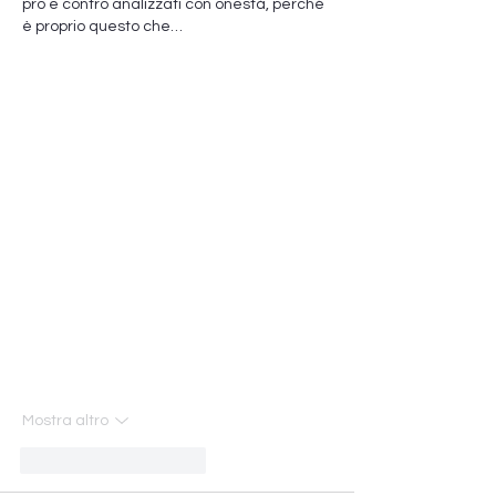
pro e contro analizzati con onestà, perché 
è proprio questo che…
Mostra altro
Mi piace
Rispondi