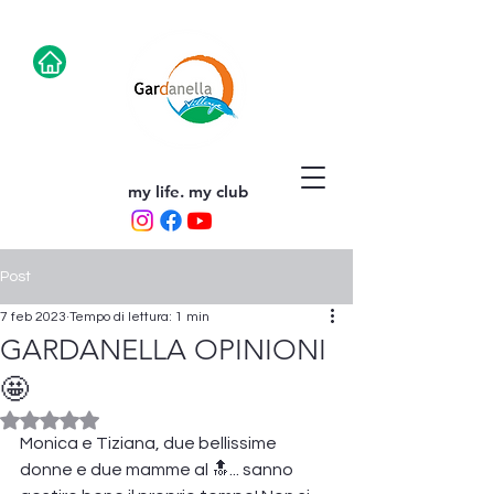
my life. my club
Post
7 feb 2023
Tempo di lettura: 1 min
GARDANELLA OPINIONI
🤩
Valutazione NaN stelle su 5.
Monica e Tiziana, due bellissime 
donne e due mamme al 🔝... sanno 