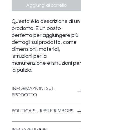
Aggiungi al carrello
Questa è la descrizione di un 
prodotto. È un posto 
perfetto per aggiungere più 
dettagli sul prodotto, come 
dimensioni, materiali, 
istruzioni per la 
manutenzione e istruzioni per 
la pulizia.
INFORMAZIONI SUL
PRODOTTO
Questi sono i dettagli di un prodotto.
POLITICA SU RESI E RIMBORSI
Sono un posto perfetto per
aggiungere maggiori informazioni
sul prodotto, come dimensioni,
Questa è la politica su resi e rimborsi.
INFO SPEDIZIONI